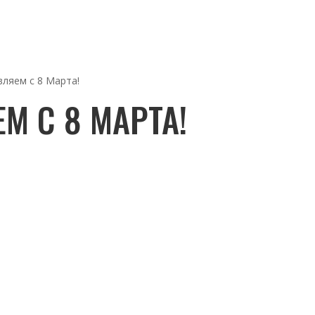
ляем с 8 Марта!
М С 8 МАРТА!